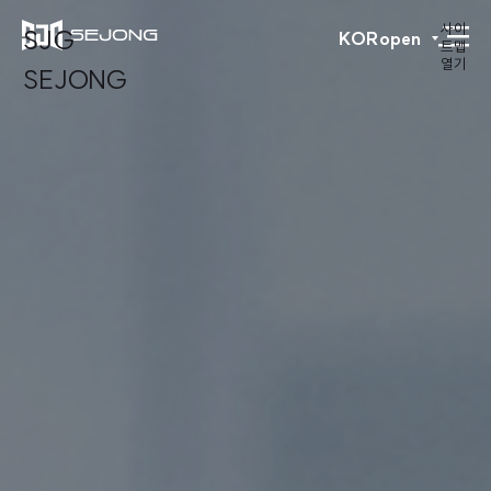
사이
SJG
KOR
open
트맵
열기
SEJONG