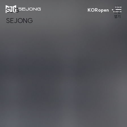
사이
SJG
KOR
open
트맵
열기
SEJONG